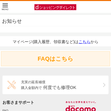
お知らせ
マイページ(購入履歴、領収書など)は
こちら
から
FAQはこちら
充実の延長補償
何度でも修理OK
購入金額内で
お客さまサポート
FAQ