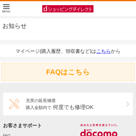
お知らせ
マイページ(購入履歴、領収書など)は
こちら
から
FAQはこちら
充実の延長補償
何度でも修理OK
購入金額内で
お客さまサポート
FAQ