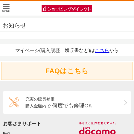
お知らせ
マイページ(購入履歴、領収書など)は
こちら
から
FAQはこちら
充実の延長補償
何度でも修理OK
購入金額内で
お客さまサポート
FAQ