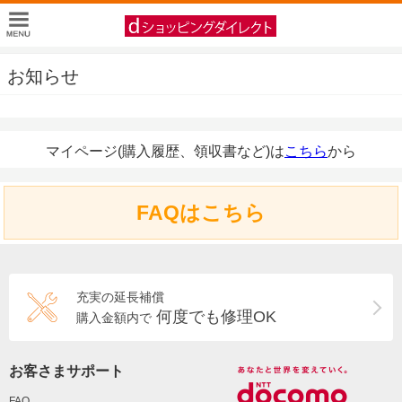
お知らせ
マイページ(購入履歴、領収書など)は
こちら
から
FAQはこちら
充実の延長補償
何度でも修理OK
購入金額内で
お客さまサポート
FAQ