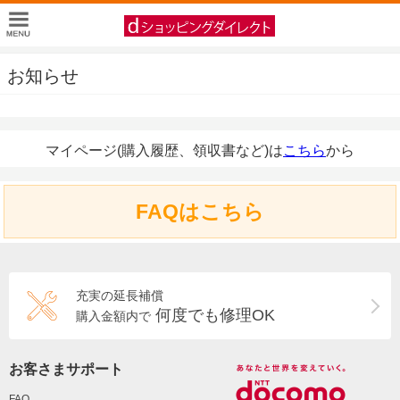
お知らせ
マイページ(購入履歴、領収書など)は
こちら
から
FAQはこちら
充実の延長補償
何度でも修理OK
購入金額内で
お客さまサポート
FAQ