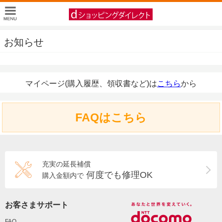
お知らせ
マイページ(購入履歴、領収書など)は
こちら
から
FAQはこちら
充実の延長補償
何度でも修理OK
購入金額内で
お客さまサポート
FAQ