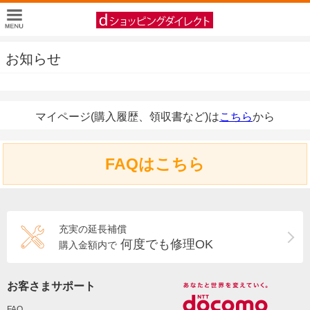
お知らせ
マイページ(購入履歴、領収書など)は
こちら
から
FAQはこちら
充実の延長補償
何度でも修理OK
購入金額内で
お客さまサポート
FAQ