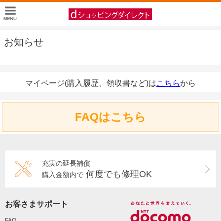
お知らせ
マイページ(購入履歴、領収書など)は
こちら
から
FAQはこちら
充実の延長補償
何度でも修理OK
購入金額内で
お客さまサポート
FAQ