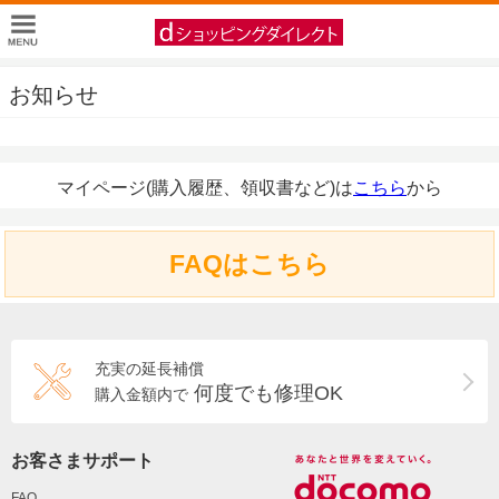
お知らせ
マイページ(購入履歴、領収書など)は
こちら
から
FAQはこちら
充実の延長補償
何度でも修理OK
購入金額内で
お客さまサポート
FAQ