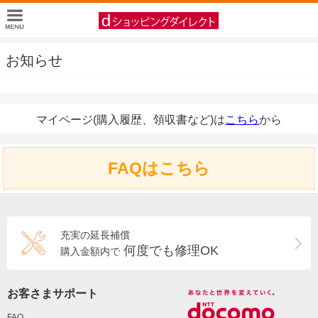
お知らせ
マイページ(購入履歴、領収書など)は
こちら
から
FAQはこちら
充実の延長補償
何度でも修理OK
購入金額内で
お客さまサポート
FAQ