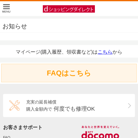
お知らせ
マイページ(購入履歴、領収書など)は
こちら
から
FAQはこちら
充実の延長補償
何度でも修理OK
購入金額内で
お客さまサポート
FAQ