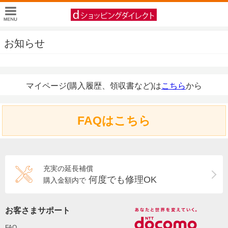
お知らせ
マイページ(購入履歴、領収書など)は
こちら
から
FAQはこちら
充実の延長補償
何度でも修理OK
購入金額内で
お客さまサポート
FAQ