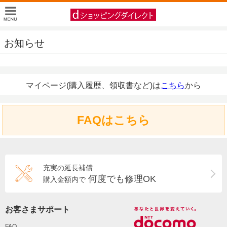
お知らせ
マイページ(購入履歴、領収書など)は
こちら
から
FAQはこちら
充実の延長補償
何度でも修理OK
購入金額内で
お客さまサポート
FAQ