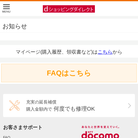
お知らせ
マイページ(購入履歴、領収書など)は
こちら
から
FAQはこちら
充実の延長補償
何度でも修理OK
購入金額内で
お客さまサポート
FAQ