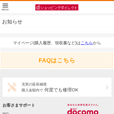
お知らせ
マイページ(購入履歴、領収書など)は
こちら
から
FAQはこちら
充実の延長補償
何度でも修理OK
購入金額内で
お客さまサポート
FAQ