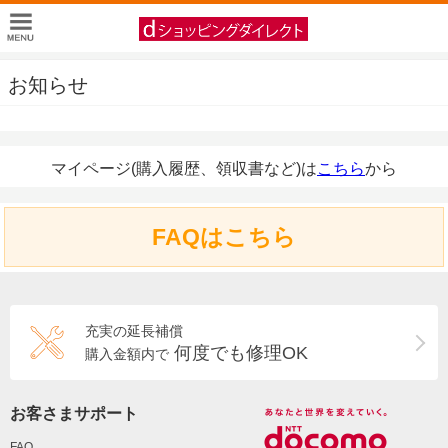
お知らせ
マイページ(購入履歴、領収書など)は
こちら
から
FAQはこちら
充実の延長補償
何度でも修理OK
購入金額内で
お客さまサポート
FAQ