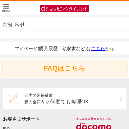
お知らせ
マイページ(購入履歴、領収書など)は
こちら
から
FAQはこちら
充実の延長補償
何度でも修理OK
購入金額内で
お客さまサポート
FAQ