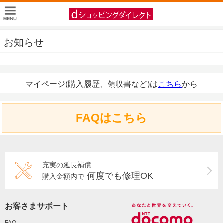
お知らせ
マイページ(購入履歴、領収書など)は
こちら
から
FAQはこちら
充実の延長補償
何度でも修理OK
購入金額内で
お客さまサポート
FAQ