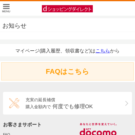
お知らせ
マイページ(購入履歴、領収書など)は
こちら
から
FAQはこちら
充実の延長補償
何度でも修理OK
購入金額内で
お客さまサポート
FAQ