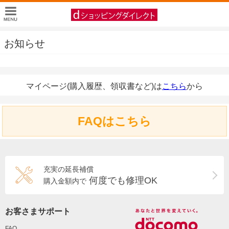
お知らせ
マイページ(購入履歴、領収書など)は
こちら
から
FAQはこちら
充実の延長補償
何度でも修理OK
購入金額内で
お客さまサポート
FAQ