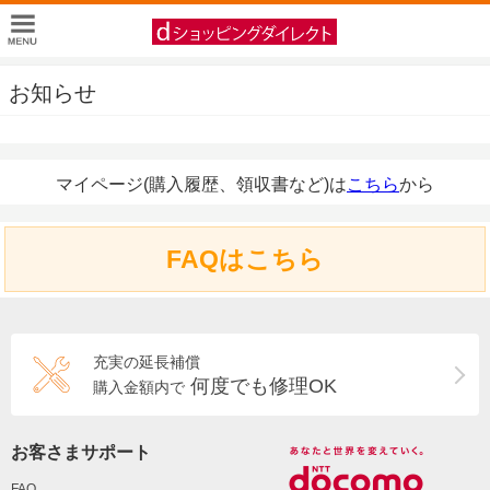
お知らせ
マイページ(購入履歴、領収書など)は
こちら
から
FAQはこちら
充実の延長補償
何度でも修理OK
購入金額内で
お客さまサポート
FAQ