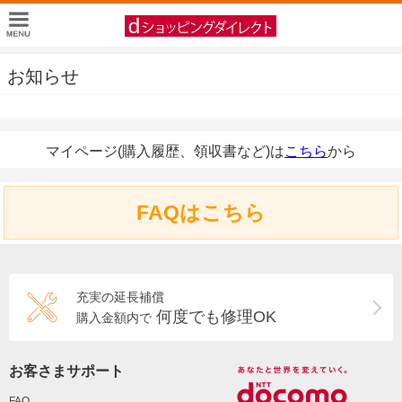
お知らせ
マイページ(購入履歴、領収書など)は
こちら
から
FAQはこちら
充実の延長補償
何度でも修理OK
購入金額内で
お客さまサポート
FAQ