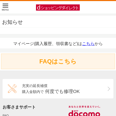
お知らせ
マイページ(購入履歴、領収書など)は
こちら
から
FAQはこちら
充実の延長補償
何度でも修理OK
購入金額内で
お客さまサポート
FAQ