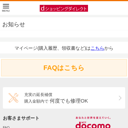
お知らせ
マイページ(購入履歴、領収書など)は
こちら
から
FAQはこちら
充実の延長補償
何度でも修理OK
購入金額内で
お客さまサポート
FAQ