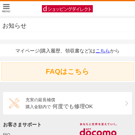
お知らせ
マイページ(購入履歴、領収書など)は
こちら
から
FAQはこちら
充実の延長補償
何度でも修理OK
購入金額内で
お客さまサポート
FAQ