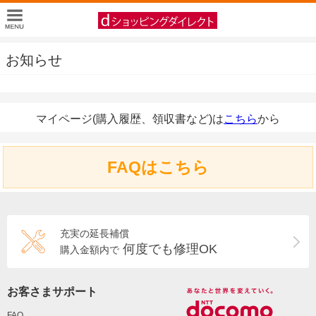
お知らせ
マイページ(購入履歴、領収書など)は
こちら
から
FAQはこちら
充実の延長補償
何度でも修理OK
購入金額内で
お客さまサポート
FAQ