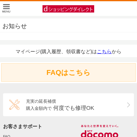
お知らせ
マイページ(購入履歴、領収書など)は
こちら
から
FAQはこちら
充実の延長補償
何度でも修理OK
購入金額内で
お客さまサポート
FAQ