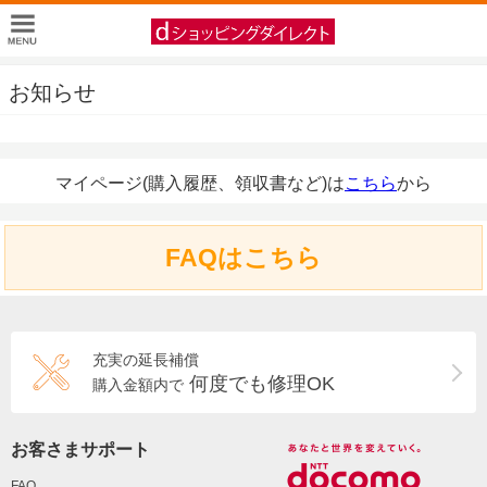
お知らせ
マイページ(購入履歴、領収書など)は
こちら
から
FAQはこちら
充実の延長補償
何度でも修理OK
購入金額内で
お客さまサポート
FAQ