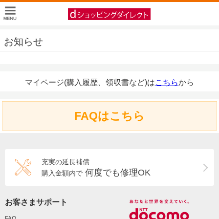
お知らせ
マイページ(購入履歴、領収書など)は
こちら
から
FAQはこちら
充実の延長補償
何度でも修理OK
購入金額内で
お客さまサポート
FAQ