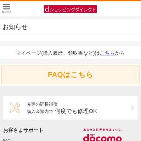
お知らせ
マイページ(購入履歴、領収書など)は
こちら
から
FAQはこちら
充実の延長補償
何度でも修理OK
購入金額内で
お客さまサポート
FAQ