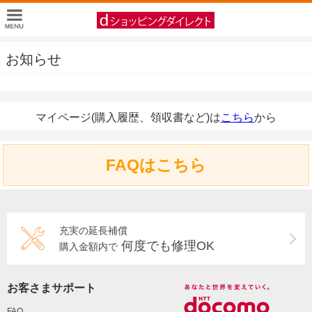
お知らせ
マイページ(購入履歴、領収書など)は
こちら
から
FAQはこちら
充実の延長補償
何度でも修理OK
購入金額内で
お客さまサポート
FAQ