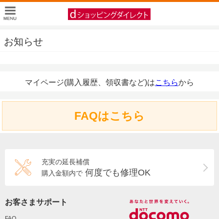
お知らせ
マイページ(購入履歴、領収書など)は
こちら
から
FAQはこちら
充実の延長補償
何度でも修理OK
購入金額内で
お客さまサポート
FAQ