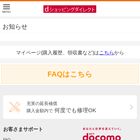
お知らせ
マイページ(購入履歴、領収書など)は
こちら
から
FAQはこちら
充実の延長補償
何度でも修理OK
購入金額内で
お客さまサポート
FAQ