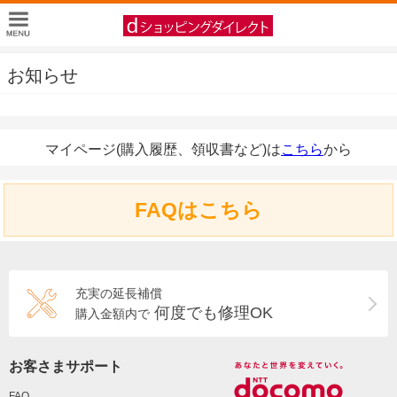
お知らせ
マイページ(購入履歴、領収書など)は
こちら
から
FAQはこちら
充実の延長補償
何度でも修理OK
購入金額内で
お客さまサポート
FAQ