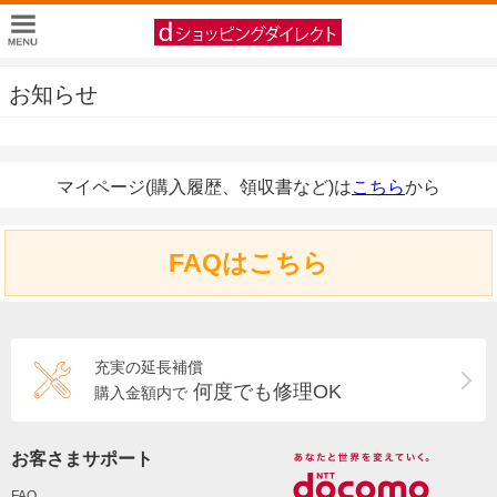
お知らせ
マイページ(購入履歴、領収書など)は
こちら
から
FAQはこちら
充実の延長補償
何度でも修理OK
購入金額内で
お客さまサポート
FAQ