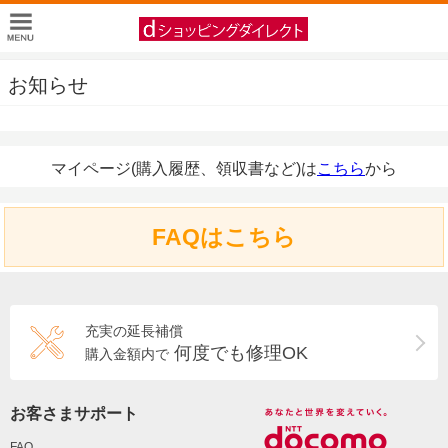
お知らせ
マイページ(購入履歴、領収書など)は
こちら
から
FAQはこちら
充実の延長補償
何度でも修理OK
購入金額内で
お客さまサポート
FAQ