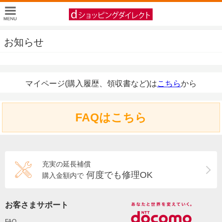
お知らせ
マイページ(購入履歴、領収書など)は
こちら
から
FAQはこちら
充実の延長補償
何度でも修理OK
購入金額内で
お客さまサポート
FAQ