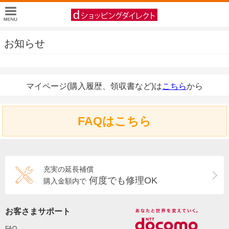
お知らせ
マイページ(購入履歴、領収書など)は
こちら
から
FAQはこちら
充実の延長補償
何度でも修理OK
購入金額内で
お客さまサポート
FAQ