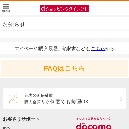
お知らせ
マイページ(購入履歴、領収書など)は
こちら
から
FAQはこちら
充実の延長補償
何度でも修理OK
購入金額内で
お客さまサポート
FAQ