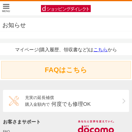
お知らせ
マイページ(購入履歴、領収書など)は
こちら
から
FAQはこちら
充実の延長補償
何度でも修理OK
購入金額内で
お客さまサポート
FAQ