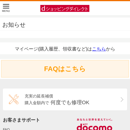
お知らせ
マイページ(購入履歴、領収書など)は
こちら
から
FAQはこちら
充実の延長補償
何度でも修理OK
購入金額内で
お客さまサポート
FAQ