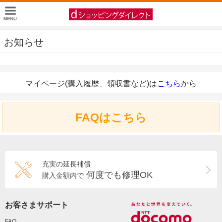
お知らせ
マイページ(購入履歴、領収書など)は
こちら
から
FAQはこちら
充実の延長補償
何度でも修理OK
購入金額内で
お客さまサポート
FAQ