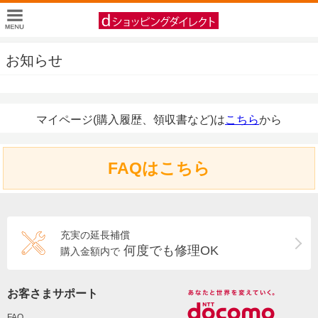
お知らせ
マイページ(購入履歴、領収書など)は
こちら
から
FAQはこちら
充実の延長補償
何度でも修理OK
購入金額内で
お客さまサポート
FAQ