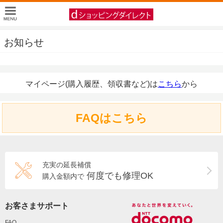
お知らせ
マイページ(購入履歴、領収書など)は
こちら
から
FAQはこちら
充実の延長補償
何度でも修理OK
購入金額内で
お客さまサポート
FAQ