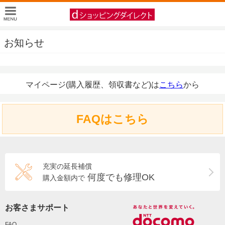
お知らせ
マイページ(購入履歴、領収書など)は
こちら
から
FAQはこちら
充実の延長補償
何度でも修理OK
購入金額内で
お客さまサポート
FAQ