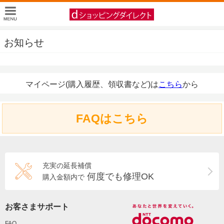
お知らせ
マイページ(購入履歴、領収書など)は
こちら
から
FAQはこちら
充実の延長補償
何度でも修理OK
購入金額内で
お客さまサポート
FAQ