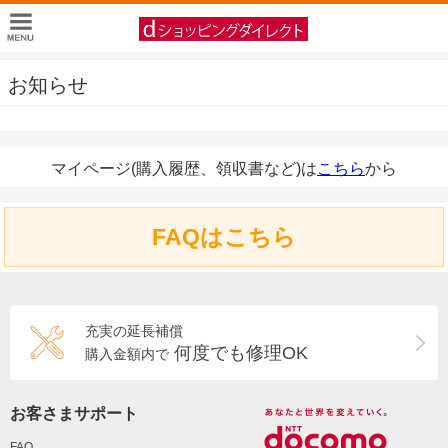
お知らせ
マイページ(購入履歴、領収書など)は
こちら
から
FAQはこちら
充実の延長補償
何度でも修理OK
購入金額内で
お客さまサポート
FAQ