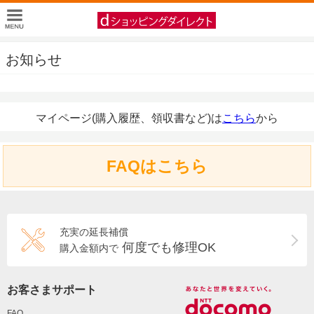
お知らせ
マイページ(購入履歴、領収書など)は
こちら
から
FAQはこちら
充実の延長補償
何度でも修理OK
購入金額内で
お客さまサポート
FAQ