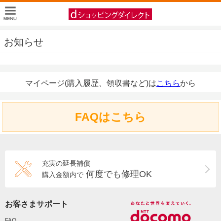
お知らせ
マイページ(購入履歴、領収書など)は
こちら
から
FAQはこちら
充実の延長補償
何度でも修理OK
購入金額内で
お客さまサポート
FAQ