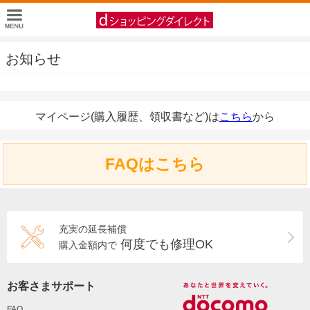
お知らせ
マイページ(購入履歴、領収書など)は
こちら
から
FAQはこちら
充実の延長補償
何度でも修理OK
購入金額内で
お客さまサポート
FAQ